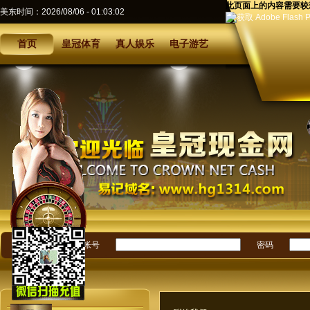
此页面上的内容需要较新版本的
美东时间：
2026/08/06 - 01:03:02
首页
皇冠体育
真人娱乐
电子游艺
帐号
密码