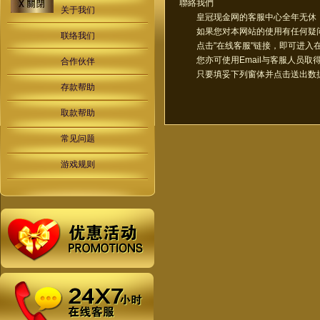
聯絡我們
关于我们
皇冠现金网的客服中心全年无休，
如果您对本网站的使用有任何疑
联络我们
点击"在线客服"链接，即可进入
您亦可使用Email与客服人员取
合作伙伴
只要填妥下列窗体并点击送出数据
存款帮助
取款帮助
常见问题
游戏规则