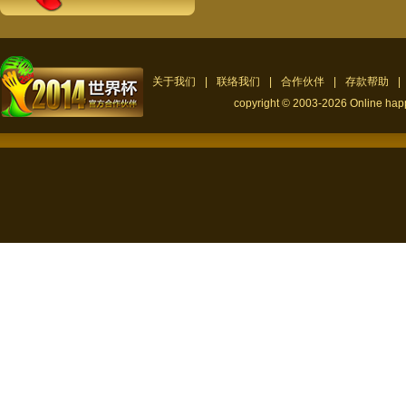
关于我们
|
联络我们
|
合作伙伴
|
存款帮助
|
copyright © 2003-2026 Online happ