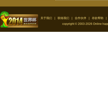
关于我们
|
联络我们
|
合作伙伴
|
存款帮助
|
copyright © 2003-2026 Online happ