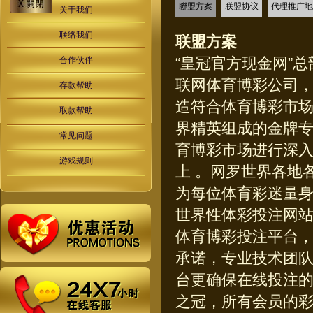
聯盟方案
联盟协议
代理推广地
关于我们
联络我们
联盟方案
合作伙伴
“皇冠官方现金网”
联网体育博彩公司，
存款帮助
造符合体育博彩市场
取款帮助
界精英组成的金牌
常见问题
育博彩市场进行深
游戏规则
上 。网罗世界各地
为每位体育彩迷量
世界性体彩投注网站
体育博彩投注平台
承诺，专业技术团
台更确保在线投注的
之冠，所有会员的彩