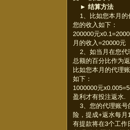
► 结算方法
1、比如您本月的
您的收入如下：
200000元x0.1=2
月的收入=20000元
2、如当月在您
总额的百分比作为
比如您本月的代理账
如下：
1000000元x0.
盈利才有投注返水.
3、您的代理账
险，提成+返水每月
有提款将在3个工作