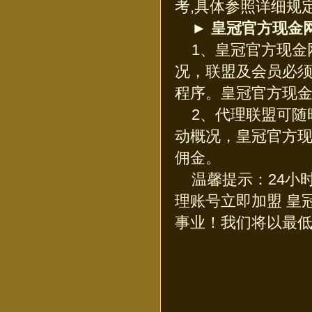
考,具体参照详细规
► 皇冠官方现金
1、皇冠官方现
况，联盟及会员必
程序。皇冠官方现
2、代理联盟可
动概况，皇冠官方
佣金。
温馨提示：24小
理账号立即加盟 皇
事业！我们将以最