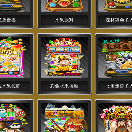
飞禽走兽
水果派对
森林舞会多
宝水果拉霸
彩金水果拉霸
飞禽走兽多