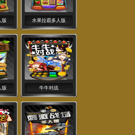
人版
水果拉霸多人版
人版
牛牛对战