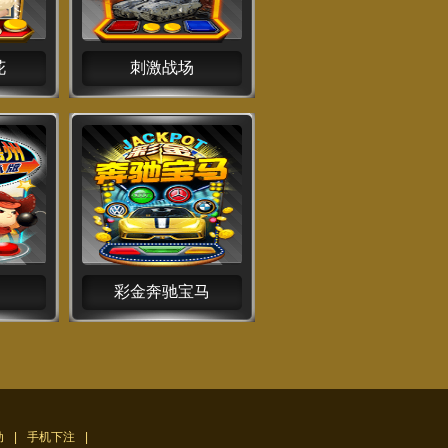
花
刺激战场
彩金奔驰宝马
动
|
手机下注
|