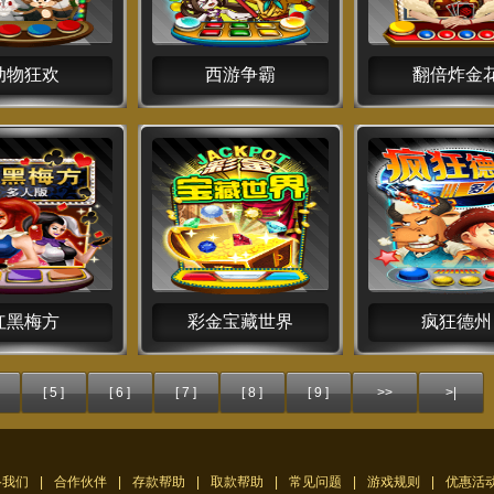
动物狂欢
西游争霸
翻倍炸金
红黑梅方
彩金宝藏世界
疯狂德州
[ 5 ]
[ 6 ]
[ 7 ]
[ 8 ]
[ 9 ]
>>
>|
络我们
|
合作伙伴
|
存款帮助
|
取款帮助
|
常见问题
|
游戏规则
|
优惠活