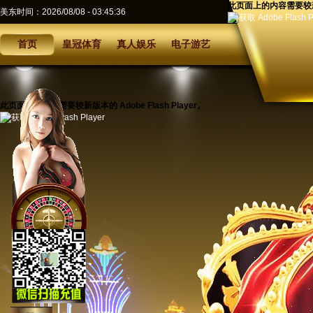
此页面上的内容需要较新版本的
美东时间：
2026/08/08 - 03:45:37
首页
皇冠体育
真人娱乐
电子游艺
此页面上的内容需要较新版本的 Adobe Flash Player。