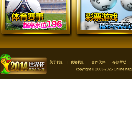
关于我们
|
联络我们
|
合作伙伴
|
存款帮助
|
copyright © 2003-2026 Online happ