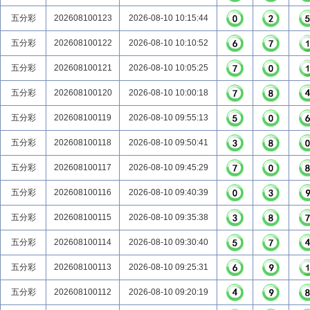
五分彩
202608100123
2026-08-10 10:15:44
五分彩
202608100122
2026-08-10 10:10:52
五分彩
202608100121
2026-08-10 10:05:25
五分彩
202608100120
2026-08-10 10:00:18
五分彩
202608100119
2026-08-10 09:55:13
五分彩
202608100118
2026-08-10 09:50:41
五分彩
202608100117
2026-08-10 09:45:29
五分彩
202608100116
2026-08-10 09:40:39
五分彩
202608100115
2026-08-10 09:35:38
五分彩
202608100114
2026-08-10 09:30:40
五分彩
202608100113
2026-08-10 09:25:31
五分彩
202608100112
2026-08-10 09:20:19