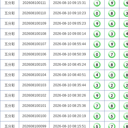
五分彩
202608100111
2026-08-10 09:15:31
五分彩
202608100110
2026-08-10 09:10:23
五分彩
202608100109
2026-08-10 09:05:23
五分彩
202608100108
2026-08-10 09:00:14
五分彩
202608100107
2026-08-10 08:55:44
五分彩
202608100106
2026-08-10 08:50:39
五分彩
202608100105
2026-08-10 08:45:24
五分彩
202608100104
2026-08-10 08:40:51
五分彩
202608100103
2026-08-10 08:35:44
五分彩
202608100102
2026-08-10 08:30:26
五分彩
202608100101
2026-08-10 08:25:36
五分彩
202608100100
2026-08-10 08:20:19
五分彩
202608100099
2026-08-10 08:15:51