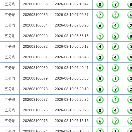
五分彩
202608100086
2026-08-10 07:10:42
五分彩
202608100085
2026-08-10 07:05:37
五分彩
202608100084
2026-08-10 07:00:25
五分彩
202608100083
2026-08-10 06:55:15
五分彩
202608100082
2026-08-10 06:50:13
五分彩
202608100081
2026-08-10 06:45:48
五分彩
202608100080
2026-08-10 06:40:41
五分彩
202608100079
2026-08-10 06:35:38
五分彩
202608100078
2026-08-10 06:30:19
五分彩
202608100077
2026-08-10 06:25:36
五分彩
202608100076
2026-08-10 06:20:25
五分彩
202608100075
2026-08-10 06:15:16
五分彩
202608100074
2026-08-10 06:10:50